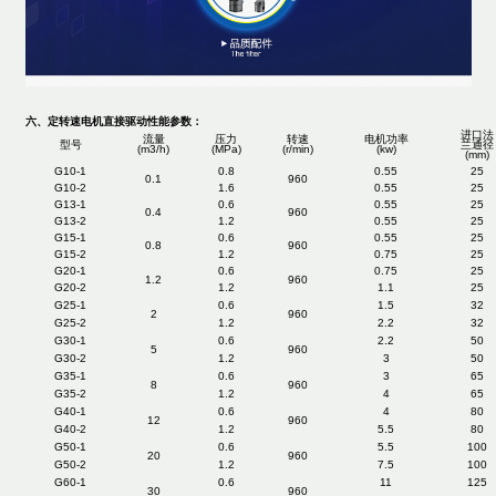
六、定转速电机直接驱动性能参数：
进口法
流量
压力
转速
电机功率
型号
兰通径
(m3/h)
(MPa)
(r/min)
(kw)
(mm)
G10-1
0.8
0.55
25
0.1
960
G10-2
1.6
0.55
25
G13-1
0.6
0.55
25
0.4
960
G13-2
1.2
0.55
25
G15-1
0.6
0.55
25
0.8
960
G15-2
1.2
0.75
25
G20-1
0.6
0.75
25
1.2
960
G20-2
1.2
1.1
25
G25-1
0.6
1.5
32
2
960
G25-2
1.2
2.2
32
G30-1
0.6
2.2
50
5
960
G30-2
1.2
3
50
G35-1
0.6
3
65
8
960
G35-2
1.2
4
65
G40-1
0.6
4
80
12
960
G40-2
1.2
5.5
80
G50-1
0.6
5.5
100
20
960
G50-2
1.2
7.5
100
G60-1
0.6
11
125
30
960