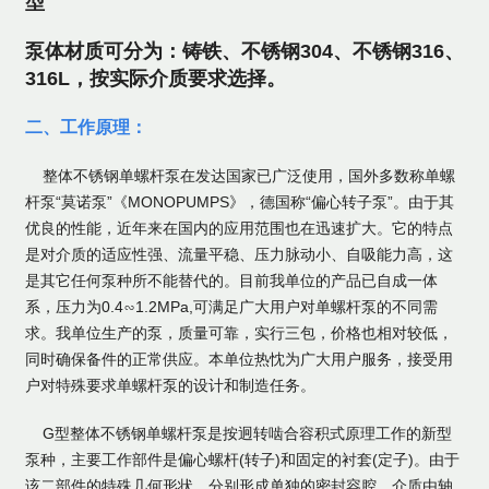
型
泵体材质可分为：铸铁、不锈钢304、不锈钢316、
316L，按实际介质要求选择。
二、工作原理：
整体不锈钢单螺杆泵在发达国家已广泛使用，国外多数称单螺
杆泵“莫诺泵”《MONOPUMPS》，德国称“偏心转子泵”。由于其
优良的性能，近年来在国内的应用范围也在迅速扩大。它的特点
是对介质的适应性强、流量平稳、压力脉动小、自吸能力高，这
是其它任何泵种所不能替代的。
目前我单位的产品已自成一体
系，压力为0.4∽1.2MPa,可满足广大用户对单螺杆泵的不同需
求。我单位生产的泵，质量可靠，实行三包，价格也相对较低，
同时确保备件的正常供应。本单位热忱为广大用户服务，接受用
户对特殊要求单螺杆泵的设计和制造任务。
G型整体不锈钢单螺杆泵是按迥转啮合容积式原理工作的新型
泵种，主要工作部件是偏心螺杆(转子)和固定的衬套(定子)。由于
该二部件的特殊几何形状，分别形成单独的密封容腔，介质由轴