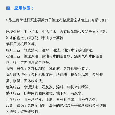
四、应用范围：
G
型上奥牌螺杆泵主要致力于输送有粘度且流动性差的介质，如：
环境保护：工业污水、生活污水、含有固体颗粒及短纤维的污泥
浊水的输送，特别使用于油水分离器
板框压滤机设备等。
船舶工业：轮底清洗、油水、油渣、油污水等戒指输送。
石油工业：输送原油、原油与水的混合物、煤田气和水的混合
物、往地层内灌注聚合物等。
医药、日化：各种粘稠浆、乳化液、各种软膏化装品。
食品罐头行业：各种粘稠淀粉、浓酒糟、粮食制品渣、各种酱
类、浆类、固体物浆液。
建筑行业：水泥沙浆、石灰浆、涂料、糊状体的喷涂。
采矿行业：矿井内的固体颗粒、地下水、污浆水。
化学行业：各种悬浮液、油脂、各种胶体浆、各种粘合剂。
印刷、造纸：高粘度油墨、墙纸的PVC高分子塑料糊和各种浓度
的纸浆，短纤维浆料。