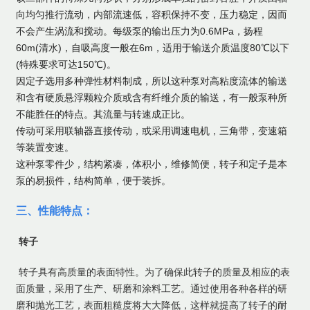
向均匀推行流动，内部流速低，容积保持不变，压力稳定，因而
不会产生涡流和搅动。每级泵的输出压力为0.6MPa，扬程
60m(清水)，自吸高度一般在6m，适用于输送介质温度80℃以下
(特殊要求可达150℃)。
因定子选用多种弹性材料制成，所以这种泵对高粘度流体的输送
和含有硬质悬浮颗粒介质或含有纤维介质的输送，有一般泵种所
不能胜任的特点。其流量与转速成正比。
传动可采用联轴器直接传动，或采用调速电机，三角带，变速箱
等装置变速。
这种泵零件少，结构紧凑，体积小，维修简便，转子和定子是本
泵的易损件，结构简单，便于装拆。
三、性能特点：
转子
转子具有高质量的表面特性。为了确保此转子的质量及相应的表
面质量，采用了生产、研磨和涂料工艺。通过使用各种各样的研
磨和抛光工艺，表面粗糙度将大大降低，这样就提高了转子的耐