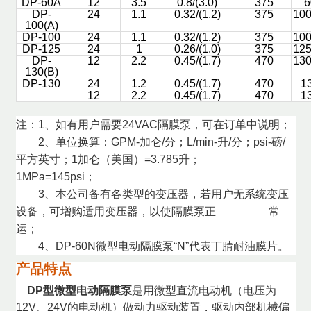
DP-60A
12
3.5
0.8/(3.0)
375
6
DP-
24
1.1
0.32/(1.2)
375
10
100(A)
DP-100
24
1.1
0.32/(1.2)
375
10
DP-125
24
1
0.26/(1.0)
375
12
DP-
12
2.2
0.45/(1.7)
470
13
130(B)
DP-130
24
1.2
0.45/(1.7)
470
13
12
2.2
0.45/(1.7)
470
13
注：1
、如有用户需要24VAC隔膜泵，可在订单中说明；
2、单位换算：GPM-加仑/分；L/min-升/分；psi-磅/
平方英寸；1加仑（美国）=3.785升；
1MPa=145psi；
3、本公司备有各类型的变压器，若用户无系统变压
设备，可增购适用变压器，以使隔膜泵正 常
运；
4、DP-60N微型电动
隔膜泵
“N”代表丁腈耐油膜片。
产品特点
DP型微型电动隔膜泵
是用微型直流电动机（电压为
12V、24V的电动机）做动力驱动装置，驱动内部机械偏