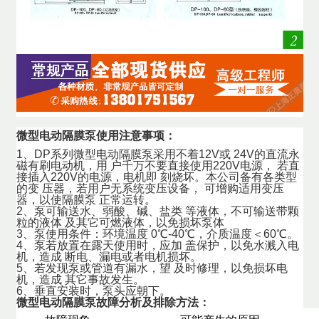
微型电动隔膜泵使用注意事项：
1、DP系列微型电动隔膜泵采用不着12V或 24V的直流永
磁有刷电动机，用 户千万不要直接使用220V电源， 若直
接插入220V的电源，电机即 刻烧坏。本公司备有各类型
的变 压器，若用户无系统变压设备， 可增购适用变压
器，以使隔膜泵 正常运转。
2、泵可输送水、弱酸、碱、盐类 等液体，不可输送带颗
粒的液体 及其它可燃液体，以免损坏泵体
3、泵使用条件：环境温度 0℃-40℃，介质温度＜60℃。
4、泵若放置在露天使用时，应加 盖保护，以免水溅入电
机，造成 断电、漏电或者电机损坏。
5、若发现泵或管道有漏水，望 及时修理，以免损坏电
机，造成 其它事故发生。
6、垂直安装时，泵头应朝下。
微型电动隔膜泵故障分析及排除方法：