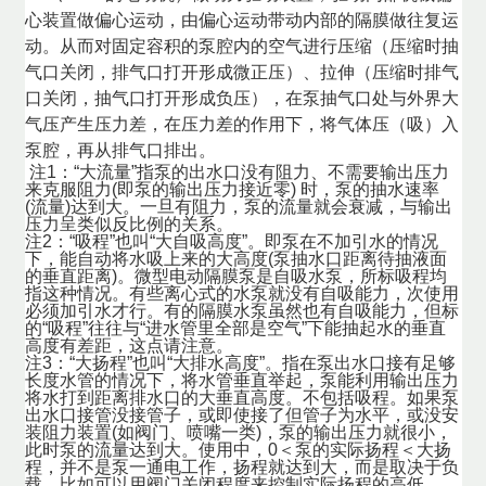
心装置做偏心运动，由偏心运动带动内部的隔膜做往复运
动。从而对固定容积的泵腔内的空气进行压缩（压缩时抽
气口关闭，排气口打开形成微正压）、拉伸（压缩时排气
口关闭，抽气口打开形成负压），在泵抽气口处与外界大
气压产生压力差，在压力差的作用下，将气体压（吸）入
泵腔，再从排气口排出。
注1：“大流量”指泵的出水口没有阻力、不需要输出压力
来克服阻力(即泵的输出压力接近零) 时，泵的抽水速率
(流量)达到大。一旦有阻力，泵的流量就会衰减，与输出
压力呈类似反比例的关系。
注2：“吸程”也叫“大自吸高度”。即泵在不加引水的情况
下，能自动将水吸上来的大高度(泵抽水口距离待抽液面
的垂直距离)。微型电动隔膜泵是自吸水泵，所标吸程均
指这种情况。有些离心式的水泵就没有自吸能力，次使用
必须加引水才行。有的隔膜水泵虽然也有自吸能力，但标
的“吸程”往往与“进水管里全部是空气”下能抽起水的垂直
高度有差距，这点请注意。
注3：“大扬程”也叫“大排水高度”。指在泵出水口接有足够
长度水管的情况下，将水管垂直举起，泵能利用输出压力
将水打到距离排水口的大垂直高度。不包括吸程。如果泵
出水口接管没接管子，或即使接了但管子为水平，或没安
装阻力装置(如阀门、喷嘴一类)，泵的输出压力就很小，
此时泵的流量达到大。使用中，0＜泵的实际扬程＜大扬
程，并不是泵一通电工作，扬程就达到大，而是取决于负
载。比如可以用阀门关闭程度来控制实际扬程的高低。