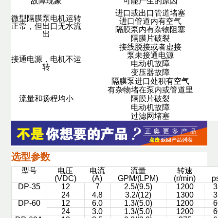
故障现象
可能产生的原因
进口或出口管道堵塞
微型隔膜泵电机运转
进口管道内有空气
正常，但出口无水流
隔膜泵内有杂物阻塞
出
隔膜片破裂
接线脱接或者虚接
泵未接通电源
接通电源，电机不运
电动机故障
转
变压器故障
隔膜泵进口处积有空气
有杂物堵在泵内或管道里
流量和扬程均小
隔膜片破裂
电动机故障
过滤网堵塞
选型参数
型号
电压
电流
流量
转速
(VDC)
(A)
GPM/(LPM)
(r/min)
p
DP-35
12
7
2.5/(9.5)
1200
3
24
4.8
3.2/(12)
1300
3
DP-60
12
6.0
1.3/(5.0)
1200
6
24
3.0
1.3/(5.0)
1200
6