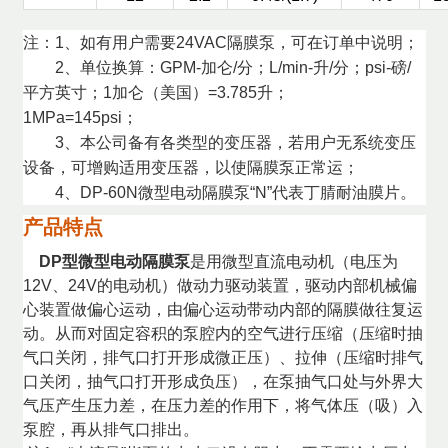
注：1
、如有用户需要24VAC隔膜泵，可在订单中说明；
2、单位换算：GPM-加仑/分；L/min-升/分；psi-磅/
平方英寸；1加仑（美国）=3.785升；
1MPa=145psi；
3、本公司备有各类型的变压器，若用户无系统变压
设备，可增购适用变压器，以使隔膜泵正常运；
4、DP-60N微型电动
隔膜泵
“N”代表丁腈耐油膜片。
产品特点
DP型微型电动隔膜泵
是用微型直流电动机（电压为
12V、24V的电动机）做动力驱动装置，驱动内部机械偏
心装置做偏心运动，由偏心运动带动内部的隔膜做往复运
动。从而对固定容积的泵腔内的空气进行压缩（压缩时抽
气口关闭，排气口打开形成微正压）、拉伸（压缩时排气
口关闭，抽气口打开形成负压），在泵抽气口处与外界大
气压产生压力差，在压力差的作用下，将气体压（吸）入
泵腔，再从排气口排出。