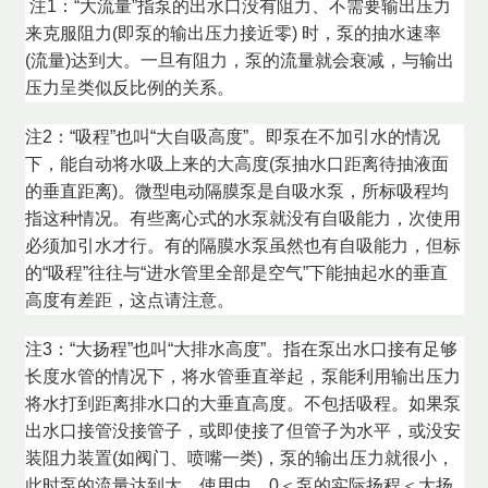
注1：“大流量”指泵的出水口没有阻力、不需要输出压力
来克服阻力(即泵的输出压力接近零) 时，泵的抽水速率
(流量)达到大。一旦有阻力，泵的流量就会衰减，与输出
压力呈类似反比例的关系。
注2：“吸程”也叫“大自吸高度”。即泵在不加引水的情况
下，能自动将水吸上来的大高度(泵抽水口距离待抽液面
的垂直距离)。微型电动隔膜泵是自吸水泵，所标吸程均
指这种情况。有些离心式的水泵就没有自吸能力，次使用
必须加引水才行。有的隔膜水泵虽然也有自吸能力，但标
的“吸程”往往与“进水管里全部是空气”下能抽起水的垂直
高度有差距，这点请注意。
注3：“大扬程”也叫“大排水高度”。指在泵出水口接有足够
长度水管的情况下，将水管垂直举起，泵能利用输出压力
将水打到距离排水口的大垂直高度。不包括吸程。如果泵
出水口接管没接管子，或即使接了但管子为水平，或没安
装阻力装置(如阀门、喷嘴一类)，泵的输出压力就很小，
此时泵的流量达到大。使用中，0＜泵的实际扬程＜大扬