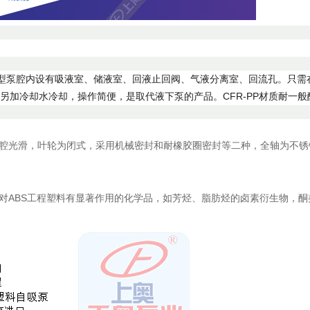
型
泵腔内设有吸液室、储液室、回液止回阀、气液分离室、回流孔。只需
加冷却水冷却，操作简便，是取代液下泵的产品。CFR-PP材质耐一般酸
腔光滑，叶轮为闭式，采用机械密封和耐橡胶圈密封等二种，全轴为不锈钢用
对ABS工程塑料有显著作用的化学品，如芳烃、脂肪烃的卤素衍生物，酮