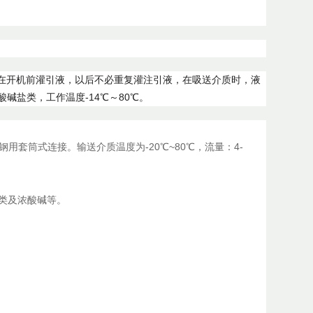
在开机前灌引液，以后不必重复灌注引液，在吸送介质时，液
碱盐类，工作温度-14℃～80℃。
套筒式连接。输送介质温度为-20℃~80℃，流量：4-
类及浓酸碱等。