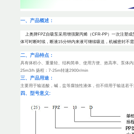
一、产品概述：
上奥牌FPZ自吸泵采用增强聚丙烯（CFR-PP）一次注塑成
体可时断时续，断液15
分钟内来液可继续吸送，机械密封不需另
二、产品特点：
具有体积小、重量轻、结构简单、使用方便、效
高
率。泵体内
25m3/h 扬程：7-25m转速2900r/min
三、产品用途：
主要用于输送酸，碱，盐等腐蚀性液体，但不得用于输送若干
四、型号意义: