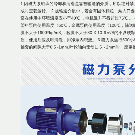
1.因磁力泵轴承的冷却和润滑是靠被输送的介质，所以绝对
成吋空载运转。 2.被输送介质中，若含有固体颗粒，泵入口要
泵在使用中环境溫度应小于40℃ ，电机溫升不得超过75℃ 
塑料泵的使用温度〈60℃，金属泵的使用温度〈100℃，辅送吸入
度不大于1600^kg/m3,，粒度不大于30 X 10-6㎡/S的
质，使用后应及吋清洗，排净泵内积液。 6.磁力泵运行50
轴套的间隙大于0.5~1mm,叶轮轴向窜动1. 5～2mm时，应