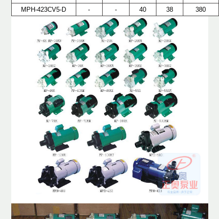
MPH-423CV5-D
-
-
40
38
380