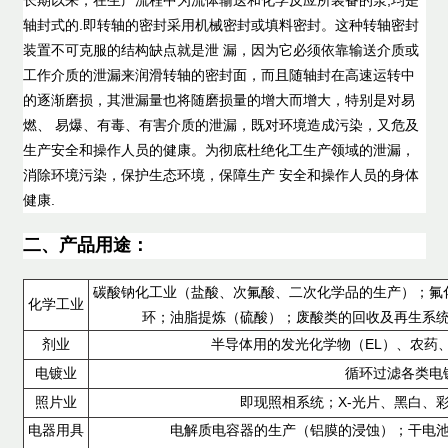
轴封式的.即转轴的密封采用机械密封或填料密封。这种转轴密封
装置不可克服的结构缺点就是泄 漏，因为它必须依靠输送介质或
工作介质的泄漏来润滑转轴的密封面，而且随轴封在高速运转中
的逐渐磨损，其泄漏量也将随磨损量的增大而增大，特别是对易
燃、 易爆、有毒、有害介质的泄漏，既对环境造成污染，又危及
生产安全和操作人员的健康。为彻底杜绝化工生产领域的泄漏，
消除环境污染，保护生态环境，保障生产 安全和操作人员的身体
健康.
二、产品用途：
碳酸钠化工业（盐酸、次氟酸、二次化学品的生产）；氟
化学工业
环；油脂提炼（硫酸）；废酸类的回收及再生系
剂业
半导体用的发光化学物（EL）、农药
电镀业
循环过滤各类电
照片业
即现照相系统；X-光片、黑白、
电器用具
电解质电容器的生产（铝膜的浸蚀）；干电