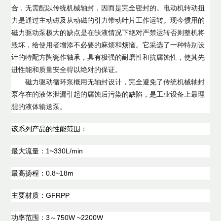
合，无需配以传统机械轴封，因而是完全密封的。电动机转动扭
力是通过主动磁及从动磁的引力带动叶片工作运转。现今惯用的
磁力驱动泵
极大的缺点是在缺液情况下绝对严禁运转否则整机将
毁坏，给使用者增添不必要的麻烦和烦恼。它采选了一种特别设
计的特配方陶瓷作轴承，具有极强的耐磨性和抗腐蚀性，使其先
进性能和质量安全得以绝对的保证。
磁力驱动循环泵
概用无轴封设计，完全避免了传统机械轴封
泵存在的液体泄漏引起的腐蚀后污染的缺陷，是工业设备上最理
想的液体输送泵。
该系列产品的性能范围：
最大流量：1~330L/min
最高扬程：0.8~18m
主要材质：GFRPP
功率范围：3～750W ~2200W