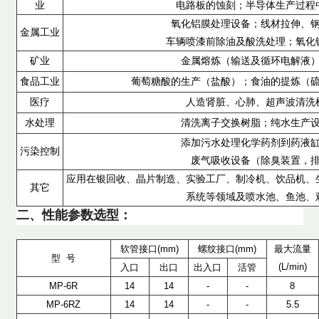
业
电路板的蚀刻；半导体生产过程
氧化铝膜处理设备；线材拉伸、
金属工业
车辆喷漆前除油及酸洗处理；氧化
矿业
金属熔炼（输送及循环电解液
食品工业
葡萄糖酸的生产（盐酸）；食油的提炼（
医疗
人造肾脏、心肺、超声波清洗
水处理
清洗离子交换树脂；纯水生产
添加污水处理化学药剂到药液
污染控制
废气吸收设备（除臭装置，
应用在银回收、晶片制造、实验工厂、制冷机、饮品机、
其它
系统等领域及喷水池、鱼池、
二、性能参数选型：
软管接口(mm)
螺纹接口(mm)
最大流量
型 号
(L/min)
入口
出口
出入口
活管
MP-6R
14
14
-
-
8
MP-6RZ
14
14
-
-
5.5