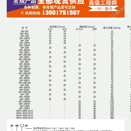
软管接口(mm)
螺纹接口(mm)
最
型 号
最大流量 (L/min)
入口
出口
出入口
活管
MP-6R
14
14
-
-
8
MP-6RZ
14
14
-
-
5.5
MP-10R
14
14
-
-
11
MP-10RN
14
14
-
-
11
MP-15R
16
16
-
-
16
MP-15RN
16
16
-
-
16
MP-15RM
-
-
18
13
16
MP-20R
18
18
-
-
27
MP-20RM
-
-
18
16
27
MP-20RX
26
26
-
-
46
MP-20RXM
-
-
25
20
46
MP-20RZ
18
18
-
-
10
MP-20RZM
-
-
18
13
10
MP-30R
20
20
-
-
33
MP-30RM
-
-
18
16
33
MP-30RX
26
26
-
-
62
MP-30RXM
-
-
25
20
62
MP-30RZ
18
18
-
-
15
MP-30RZM
-
-
18
13
15
MP-40R
20
20
-
-
45
MP-40RM
-
-
18
16
45
MP-40RX
26
26
-
-
75
MP-40RXM
-
-
25
20
75
MP-55R
26
26
-
-
60
MP-55RM
-
-
25
20
60
MP-55RZ
26
26
-
-
25
MP-55RZM
-
-
25
20
25
MP-70R
26
26
-
-
86
MP-70RM
-
-
25
20
86
MP-100R
26
26
-
-
120
MP-100RM
-
-
25
20
120
MP-100RX
-
-
32
32
170
MP-120R
-
-
40
36
220
1
MP-120RT
-
-
56
48
220
1
MPH-400CV5-D
-
-
36
36
220
1
MPH-401CV5-D
-
-
36
36
260
MPH-422CV5-D
-
-
40
38
320
MPH-423CV5-D
-
-
40
38
380