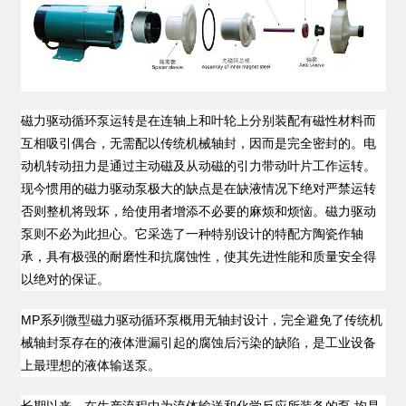
磁力驱动循环泵运转是在连轴上和叶轮上分别装配有磁性材料而
互相吸引偶合，无需配以传统机械轴封，因而是完全密封的。电
动机转动扭力是通过主动磁及从动磁的引力带动叶片工作运转。
现今惯用的磁力驱动泵极大的缺点是在缺液情况下绝对严禁运转
否则整机将毁坏，给使用者增添不必要的麻烦和烦恼。磁力驱动
泵则不必为此担心。它采选了一种特别设计的特配方陶瓷作轴
承，具有极强的耐磨性和抗腐蚀性，使其先进性能和质量安全得
以绝对的保证。
MP系列微型磁力驱动循环泵概用无轴封设计，完全避免了传统机
械轴封泵存在的液体泄漏引起的腐蚀后污染的缺陷，是工业设备
上最理想的液体输送泵。
长期以来，在生产流程中为流体输送和化学反应所装备的泵,均是